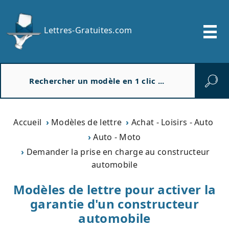
Lettres-Gratuites.com
R
e
c
h
e
Accueil
Modèles de lettre
Achat - Loisirs - Auto
r
Auto - Moto
c
Demander la prise en charge au constructeur
h
automobile
e
r
Modèles de lettre pour activer la
garantie d'un constructeur
automobile