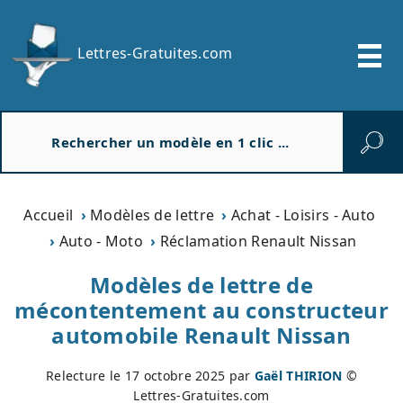
Lettres-Gratuites.com
R
e
c
h
e
Accueil
Modèles de lettre
Achat - Loisirs - Auto
r
Auto - Moto
Réclamation Renault Nissan
c
h
Modèles de lettre de
e
mécontentement au constructeur
r
automobile Renault Nissan
Relecture le
17 octobre 2025
par
Gaël THIRION
©
Lettres-Gratuites.com