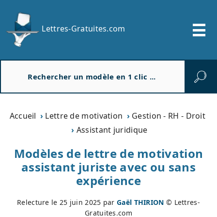
Lettres-Gratuites.com
R
e
c
h
e
Accueil
Lettre de motivation
Gestion - RH - Droit
r
Assistant juridique
c
h
Modèles de lettre de motivation
e
assistant juriste avec ou sans
r
expérience
Relecture le
25 juin 2025
par
Gaël THIRION
© Lettres-
Gratuites.com