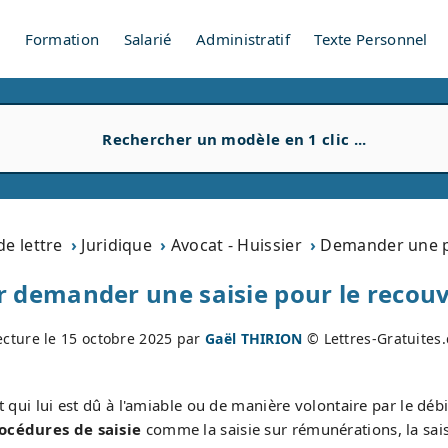
V
Formation
Salarié
Administratif
Texte Personnel
e lettre
Juridique
Avocat - Huissier
Demander une p
r demander une saisie pour le reco
ecture le
15 octobre 2025
par
Gaël THIRION
© Lettres-Gratuites
 qui lui est dû à l'amiable ou de manière volontaire par le débit
océdures de saisie
comme la saisie sur rémunérations, la sais