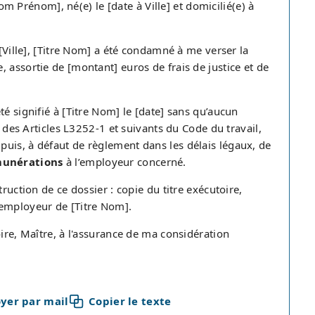
om Prénom], né(e) le [date à Ville] et domicilié(e) à
 [Ville], [Titre Nom] a été condamné à me verser la
 assortie de [montant] euros de frais de justice et de
é signifié à [Titre Nom] le [date] sans qu’aucun
n des Articles L3252-1 et suivants du Code du travail,
uis, à défaut de règlement dans les délais légaux, de
émunérations
à l’employeur concerné.
ruction de ce dossier : copie du titre exécutoire,
’employeur de [Titre Nom].
oire, Maître, à l'assurance de ma considération
yer par mail
Copier le texte