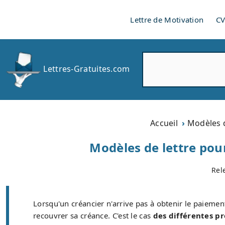
Lettre de Motivation
C
R
Lettres-Gratuites.com
e
c
h
e
r
Accueil
Modèles d
c
h
Modèles de lettre pou
e
r
Rel
Lorsqu'un créancier n'arrive pas à obtenir le paiement
recouvrer sa créance. C'est le cas
des différentes pr