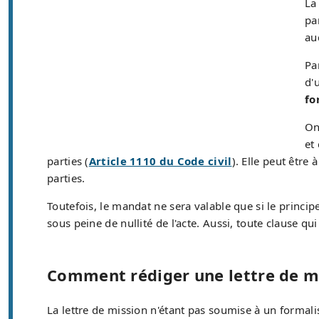
L
pa
au
Pa
d'
fo
On
et
parties (
Article 1110 du Code civil
). Elle peut être
parties.
Toutefois, le mandat ne sera valable que si le princip
sous peine de nullité de l'acte. Aussi, toute clause qu
Comment rédiger une lettre de m
La lettre de mission n'étant pas soumise à un formali