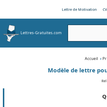
Lettre de Motivation
C
R
Lettres-Gratuites.com
e
c
h
e
r
Accueil
Pr
c
h
Modèle de lettre pou
e
r
Rel
Q