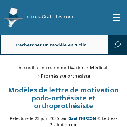
Lettres-Gratuites.com
R
e
c
h
e
Accueil
Lettre de motivation
Médical
r
Prothésiste orthésiste
c
h
Modèles de lettre de motivation
e
podo-orthésiste et
r
orthoprothésiste
Relecture le
23 juin 2025
par
Gaël THIRION
© Lettres-
Gratuites.com