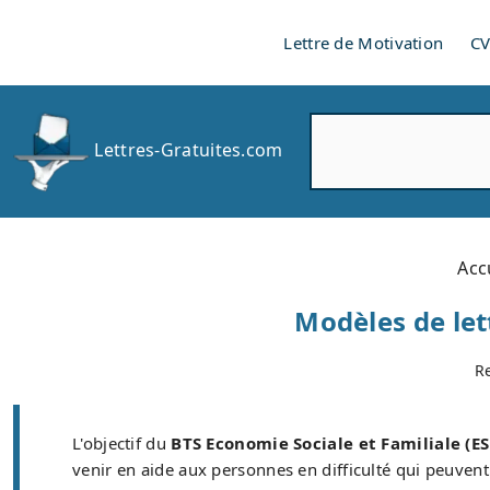
Lettre de Motivation
C
R
Lettres-Gratuites.com
e
c
h
e
r
Acc
c
h
Modèles de let
e
r
R
L'objectif du
BTS Economie Sociale et Familiale (ES
venir en aide aux personnes en difficulté qui peuvent