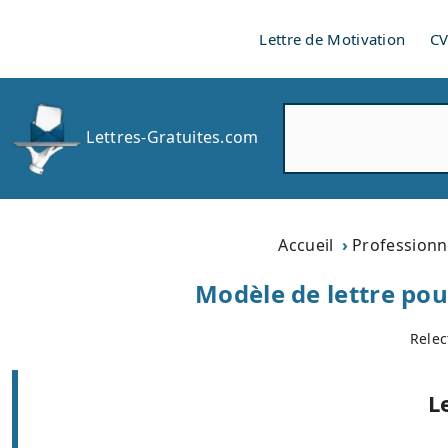
Lettre de Motivation
C
R
Lettres-Gratuites.com
e
c
h
e
r
Accueil
Professionn
c
h
Modèle de lettre po
e
r
Relec
L