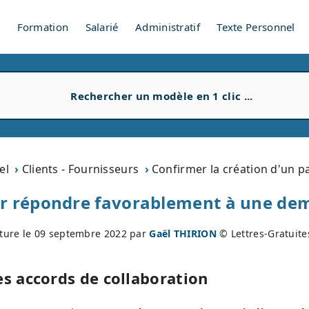
V
Formation
Salarié
Administratif
Texte Personnel
el
Clients - Fournisseurs
Confirmer la création d'un p
ur répondre favorablement à une de
ture le
09 septembre 2022
par
Gaël THIRION
© Lettres-Gratuit
es accords de collaboration