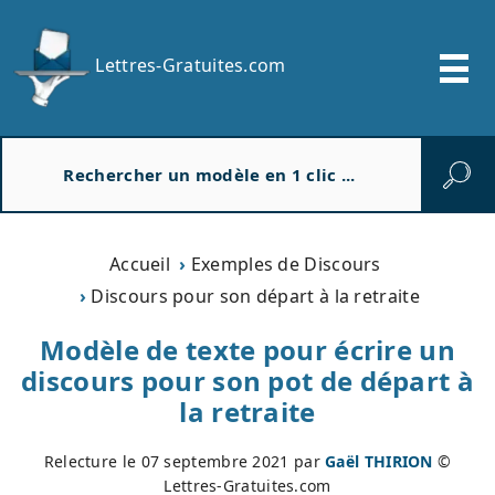
Lettres-Gratuites.com
R
e
c
h
e
Accueil
Exemples de Discours
r
Discours pour son départ à la retraite
c
h
Modèle de texte pour écrire un
e
discours pour son pot de départ à
r
la retraite
Relecture le
07 septembre 2021
par
Gaël THIRION
©
Lettres-Gratuites.com