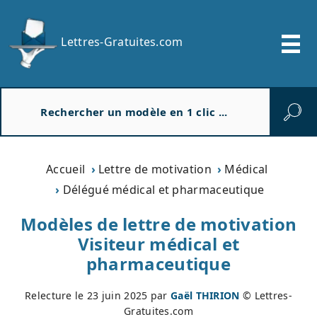
Lettres-Gratuites.com
R
e
c
h
e
Accueil
Lettre de motivation
Médical
r
Délégué médical et pharmaceutique
c
h
Modèles de lettre de motivation
e
Visiteur médical et
r
pharmaceutique
Relecture le
23 juin 2025
par
Gaël THIRION
© Lettres-
Gratuites.com