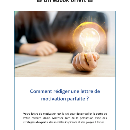
🎁 Un ebook offert 🎁