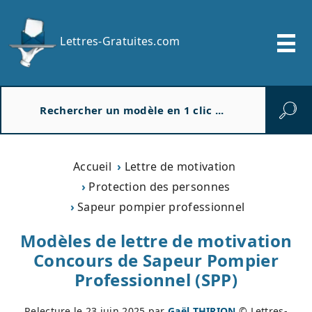
Lettres-Gratuites.com
R
e
c
h
e
Accueil
Lettre de motivation
r
Protection des personnes
c
Sapeur pompier professionnel
h
e
Modèles de lettre de motivation
r
Concours de Sapeur Pompier
Professionnel (SPP)
Relecture le
23 juin 2025
par
Gaël THIRION
© Lettres-