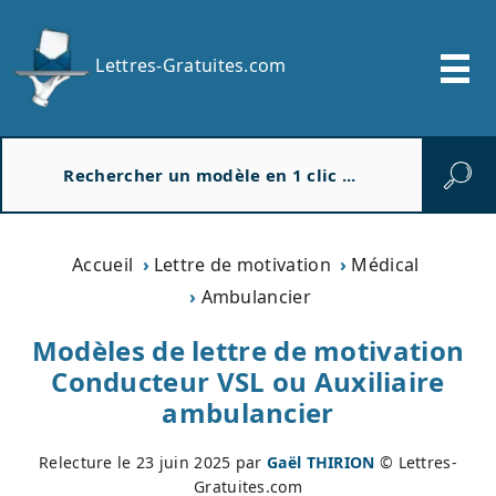
Lettres-Gratuites.com
R
e
c
h
e
Accueil
Lettre de motivation
Médical
r
Ambulancier
c
h
Modèles de lettre de motivation
e
Conducteur VSL ou Auxiliaire
r
ambulancier
Relecture le
23 juin 2025
par
Gaël THIRION
© Lettres-
Gratuites.com