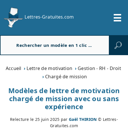
Lettres-Gratuites.com
R
e
c
h
e
Accueil
Lettre de motivation
Gestion - RH - Droit
r
Chargé de mission
c
h
Modèles de lettre de motivation
e
chargé de mission avec ou sans
r
expérience
Relecture le
25 juin 2025
par
Gaël THIRION
© Lettres-
Gratuites.com