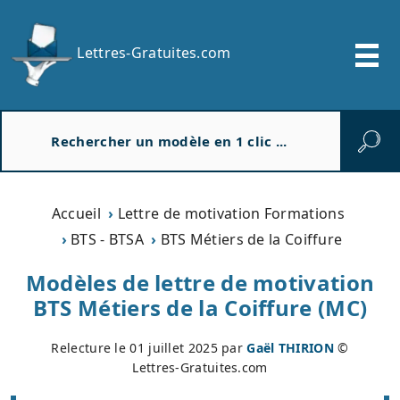
Lettres-Gratuites.com
R
e
c
h
e
Accueil
Lettre de motivation Formations
r
BTS - BTSA
BTS Métiers de la Coiffure
c
h
Modèles de lettre de motivation
e
BTS Métiers de la Coiffure (MC)
r
Relecture le
01 juillet 2025
par
Gaël THIRION
©
Lettres-Gratuites.com