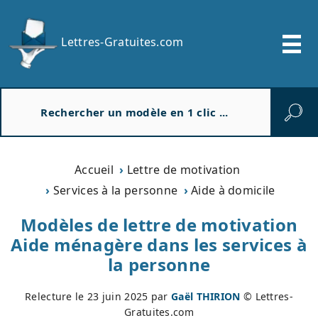
Lettres-Gratuites.com
R
e
c
h
e
Accueil
Lettre de motivation
r
Services à la personne
Aide à domicile
c
h
Modèles de lettre de motivation
e
Aide ménagère dans les services à
r
la personne
Relecture le
23 juin 2025
par
Gaël THIRION
© Lettres-
Gratuites.com