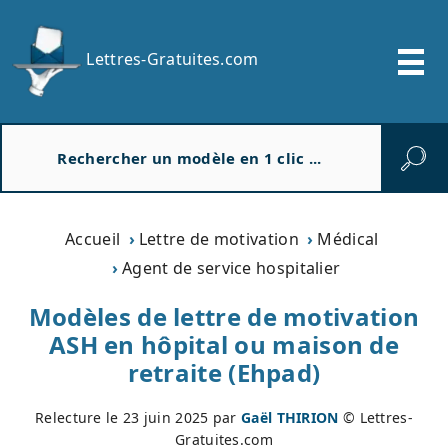
Lettres-Gratuites.com
R
e
c
h
e
Accueil
Lettre de motivation
Médical
r
Agent de service hospitalier
c
h
Modèles de lettre de motivation
e
ASH en hôpital ou maison de
r
retraite (Ehpad)
Relecture le
23 juin 2025
par
Gaël THIRION
© Lettres-
Gratuites.com