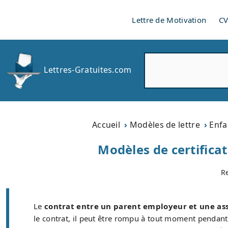
Lettre de Motivation
C
R
Lettres-Gratuites.com
e
c
h
e
r
Accueil
Modèles de lettre
Enfa
c
h
Modèles de certifica
e
r
R
Le
contrat entre un parent employeur et une as
le contrat, il peut être rompu à tout moment pendant c