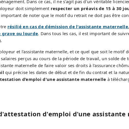
ménagement. Dans ce cas, il ne s'agit pas d'un véritable licenc
mployeur doit simplement
respecter un préavis de 15 à 30 jo
t important de noter que le motif du retrait ne doit pas être co
être
résilié en cas de démission de l'assistante maternelle
 grave ou lourde
. Dans tous les cas, il est important de suiv
).
ployeur et l'assistante maternelle, et ce quel que soit le motif
es salaires perçus au cours de la période de travail, un solde de
istante maternelle de faire valoir ses droits à l'assurance chôma
il
qui précise les dates de début et de fin du contrat et la nat
testation d’emploi d’une assistante maternelle
à téléchar
'attestation d'emploi d'une assistante