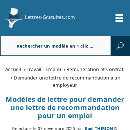
Lettres-Gratuites.com
R
e
c
h
e
Accueil
Travail - Emploi
Rémunération et Contrat
r
Demander une lettre de recommandation à un
c
employeur
h
e
Modèles de lettre pour demander
r
une lettre de recommandation
pour un emploi
Relecture le
07 novembre 2025
par
Gaël THIRION
©