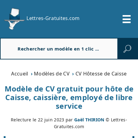
Lettres-Gratuites.com
R
e
c
h
e
Accueil
Modèles de CV
CV Hôtesse de Caisse
r
c
Modèle de CV gratuit pour hôte de
h
Caisse, caissière, employé de libre
e
service
r
Relecture le
22 juin 2023
par
Gaël THIRION
© Lettres-
Gratuites.com