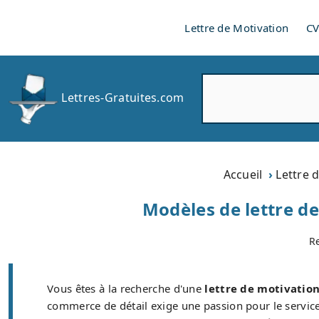
Lettre de Motivation
C
R
Lettres-Gratuites.com
e
c
h
e
r
Accueil
Lettre 
c
h
Modèles de lettre d
e
r
R
Vous êtes à la recherche d'une
lettre de motivatio
commerce de détail exige une passion pour le service