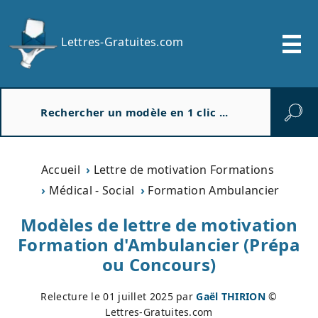
Lettres-Gratuites.com
R
e
c
h
e
Accueil
Lettre de motivation Formations
r
Médical - Social
Formation Ambulancier
c
h
Modèles de lettre de motivation
e
Formation d'Ambulancier (Prépa
r
ou Concours)
Relecture le
01 juillet 2025
par
Gaël THIRION
©
Lettres-Gratuites.com