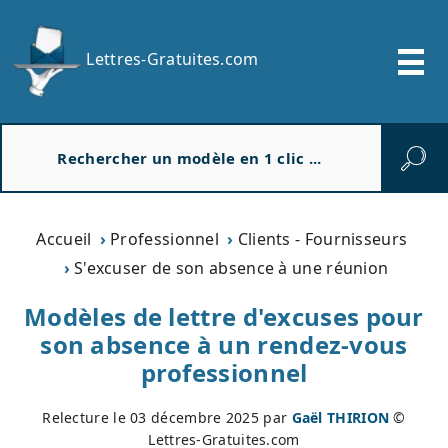
Lettres-Gratuites.com
R
e
c
h
e
Accueil
Professionnel
Clients - Fournisseurs
r
S'excuser de son absence à une réunion
c
h
Modèles de lettre d'excuses pour
e
son absence à un rendez-vous
r
professionnel
Relecture le
03 décembre 2025
par
Gaël THIRION
©
Lettres-Gratuites.com