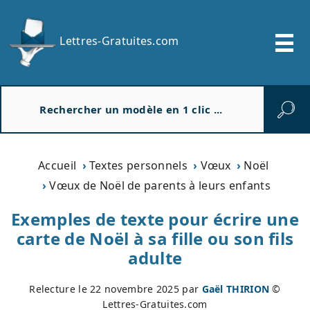
Lettres-Gratuites.com
R
e
c
h
e
Accueil
Textes personnels
Vœux
Noël
r
Vœux de Noël de parents à leurs enfants
c
h
Exemples de texte pour écrire une
e
carte de Noël à sa fille ou son fils
r
adulte
Relecture le
22 novembre 2025
par
Gaël THIRION
©
Lettres-Gratuites.com