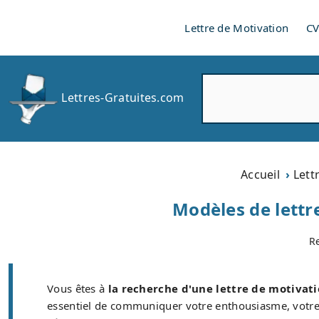
Lettre de Motivation
C
R
Lettres-Gratuites.com
e
c
h
e
r
Accueil
Lett
c
h
Modèles de lettr
e
r
R
Vous êtes à
la recherche d'une lettre de motivati
essentiel de communiquer votre enthousiasme, votre 