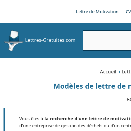
Lettre de Motivation
C
R
Lettres-Gratuites.com
e
c
h
e
r
Accueil
Let
c
h
Modèles de lettre de 
e
r
R
Vous êtes à
la recherche d'une lettre de motivat
d'une entreprise de gestion des déchets ou d'un cent