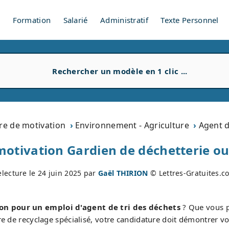
V
Formation
Salarié
Administratif
Texte Personnel
tre de motivation
Environnement - Agriculture
Agent d
motivation Gardien de déchetterie ou 
electure le
24 juin 2025
par
Gaël THIRION
© Lettres-Gratuites.c
ion pour un emploi d'agent de tri des déchets
? Que vous p
re de recyclage spécialisé, votre candidature doit démontrer v