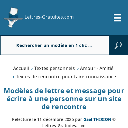
Lettres-Gratuites.com
R
e
c
h
e
Accueil
Textes personnels
Amour - Amitié
r
Textes de rencontre pour faire connaissance
c
h
Modèles de lettre et message pour
e
écrire à une personne sur un site
r
de rencontre
Relecture le
11 décembre 2025
par
Gaël THIRION
©
Lettres-Gratuites.com