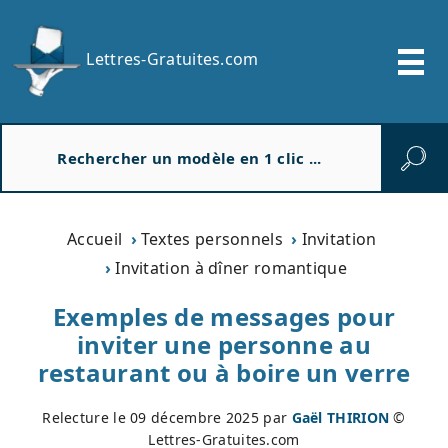
Lettres-Gratuites.com
R
e
c
h
e
Accueil
Textes personnels
Invitation
r
Invitation à dîner romantique
c
h
Exemples de messages pour
e
inviter une personne au
r
restaurant ou à boire un verre
Relecture le
09 décembre 2025
par
Gaël THIRION
©
Lettres-Gratuites.com