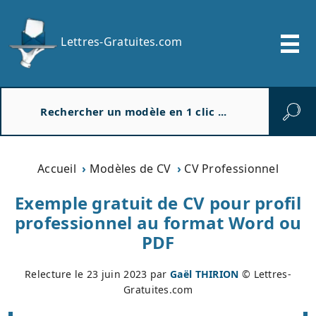
Lettres-Gratuites.com
R
e
c
h
e
Accueil
Modèles de CV
CV Professionnel
r
c
Exemple gratuit de CV pour profil
h
professionnel au format Word ou
e
PDF
r
Relecture le
23 juin 2023
par
Gaël THIRION
© Lettres-
Gratuites.com